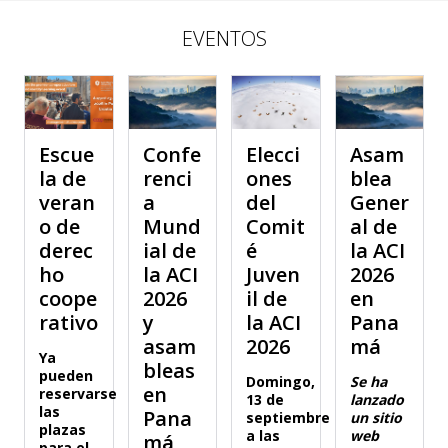
EVENTOS
Escue
Confe
Elecci
Asam
la de
renci
ones
blea
veran
a
del
Gener
o de
Mund
Comit
al de
derec
ial de
é
la ACI
ho
la ACI
Juven
2026
coope
2026
il de
en
rativo
y
la ACI
Pana
asam
2026
má
Ya
bleas
pueden
Domingo,
Se ha
en
reservarse
13 de
lanzado
las
Pana
septiembre
un sitio
plazas
a las
web
má
para el