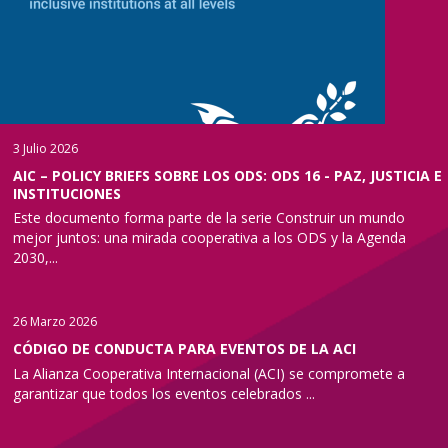
3 Julio 2026
AIC – POLICY BRIEFS SOBRE LOS ODS: ODS 16 - PAZ, JUSTICIA E
INSTITUCIONES
Este documento forma parte de la serie Construir un mundo
mejor juntos: una mirada cooperativa a los ODS y la Agenda
2030,...
26 Marzo 2026
CÓDIGO DE CONDUCTA PARA EVENTOS DE LA ACI
La Alianza Cooperativa Internacional (ACI) se compromete a
garantizar que todos los eventos celebrados ...