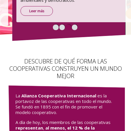
ambientales y democráticos.
Leer más
DESCUBRE DE QUÉ FORMA LAS
COOPERATIVAS CONSTRUYEN UN MUNDO
MEJOR
La
Alianza Cooperativa Internacional
es la
portavoz de las cooperativas en todo el mundo.
Se fundó en 1895 con el fin de promover el
modelo cooperativo.
A día de hoy, los miembros de las cooperativas
representan
,
al menos,
el 12 % de la