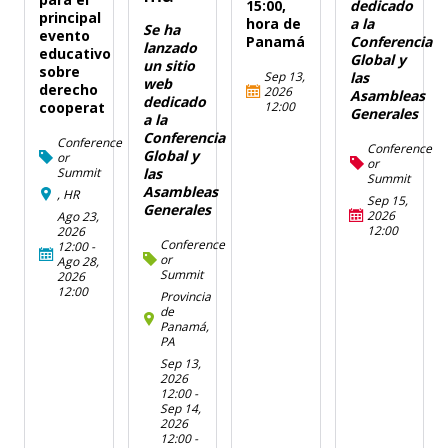
15:00,
dedicado
principal
hora de
a la
Se ha
evento
Panamá
Conferencia
lanzado
educativo
Global y
un sitio
sobre
Sep 13,
las
web
derecho
2026
Asambleas
dedicado
12:00
cooperat
Generales
a la
Conferencia
Conference
Conference
Global y
or
or
Summit
las
Summit
Asambleas
, HR
Sep 15,
Generales
2026
Ago 23,
12:00
2026
Conference
12:00
-
or
Ago 28,
Summit
2026
12:00
Provincia
de
Panamá,
PA
Sep 13,
2026
12:00
-
Sep 14,
2026
12:00
-