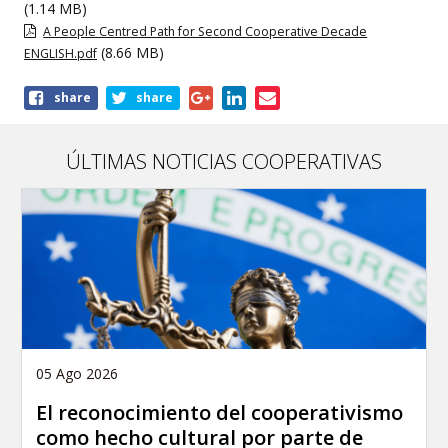
(1.14 MB)
A People Centred Path for Second Cooperative Decade
(8.66 MB)
ENGLISH.pdf
Share
share
share
this
publication
ÚLTIMAS NOTICIAS COOPERATIVAS
05 Ago 2026
El reconocimiento del cooperativismo
como hecho cultural por parte de