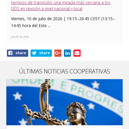
tiempos de transición: una mirada más cercana a los
ODS en revisión a nivel nacional y local
Viernes, 10 de julio de 2026 | 19:15–20:45 CEST (13:15–
14:45 hora del Este ...
JULIO 10, 2026
Share
share
share
this
article
ÚLTIMAS NOTICIAS COOPERATIVAS