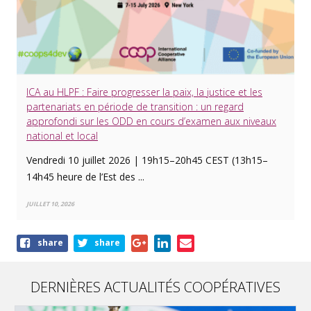
ICA au HLPF : Faire progresser la paix, la justice et les
partenariats en période de transition : un regard
approfondi sur les ODD en cours d’examen aux niveaux
national et local
Vendredi 10 juillet 2026 | 19h15–20h45 CEST (13h15–
14h45 heure de l’Est des ...
JUILLET 10, 2026
Share
share
share
this
article
DERNIÈRES ACTUALITÉS COOPÉRATIVES