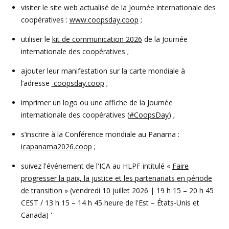
visiter le site web actualisé de la Journée internationale des
coopératives :
www.coopsday.coop
;
utiliser le
kit de communication 2026
de la Journée
internationale des coopératives ;
ajouter leur manifestation sur la carte mondiale à
l’adresse
coopsday.coop
;
imprimer un logo ou une affiche de la Journée
internationale des coopératives (
#CoopsDay
) ;
s’inscrire à la Conférence mondiale au Panama :
icapanama2026.coop
;
suivez l'événement de l'ICA au HLPF intitulé «
Faire
progresser la paix, la justice et les partenariats en période
de transition
» (vendredi 10 juillet 2026 | 19 h 15 – 20 h 45
CEST / 13 h 15 – 14 h 45 heure de l'Est – États-Unis et
Canada) '