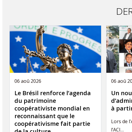
DER
06 aoû 2026
06 aoû 2
Le Brésil renforce l’agenda
Un nou
du patrimoine
d’admin
coopérativiste mondial en
à part
reconnaissant que le
Lors de l
coopérativisme fait partie
l’ACI…
de la culture