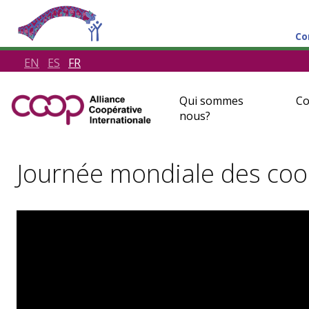
Co
EN
ES
FR
Qui sommes
Co
nous?
Journée mondiale des coo