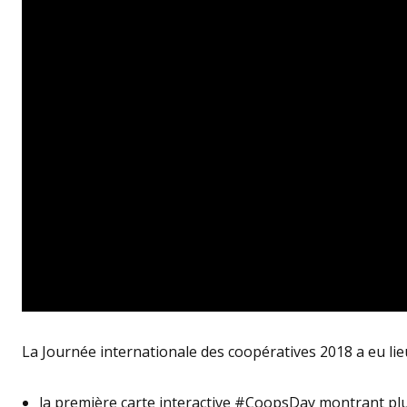
La Journée internationale des coopératives 2018 a eu lieu le
la première
carte interactive #CoopsDay
montrant plu