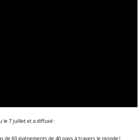
 7 juillet et a diffusé :
s de 60 événements de 40 pays à travers le monde !