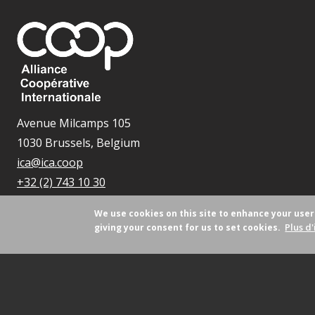
Avenue Milcamps 105
1030 Brussels, Belgium
ica@ica.coop
+32 (2) 743 10 30
We use cookies on this site to enhance your use
Plus d'
giving your consent for us to set cookies.