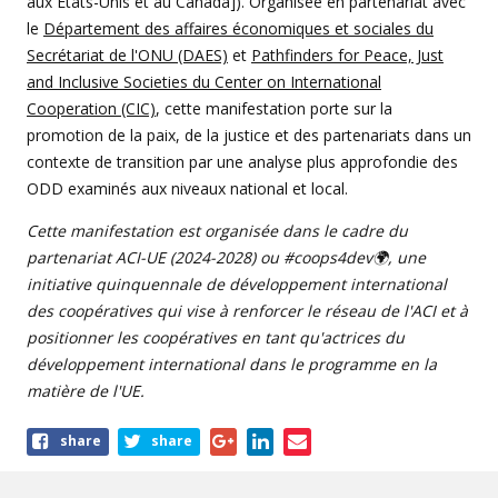
aux États-Unis et au Canada]). Organisée en partenariat avec
le
Département des affaires économiques et sociales du
Secrétariat de l'ONU (DAES)
et
Pathfinders for Peace, Just
and Inclusive Societies du Center on International
Cooperation (CIC)
, cette manifestation porte sur la
promotion de la paix, de la justice et des partenariats dans un
contexte de transition par une analyse plus approfondie des
ODD examinés aux niveaux national et local.
Cette manifestation est organisée dans le cadre du
partenariat ACI-UE (2024-2028) ou #coops4dev🌍, une
initiative quinquennale de développement international
des coopératives qui vise à renforcer le réseau de l'ACI et à
positionner les coopératives en tant qu'actrices du
développement international dans le programme en la
matière de l'UE.
Share
share
share
this
article