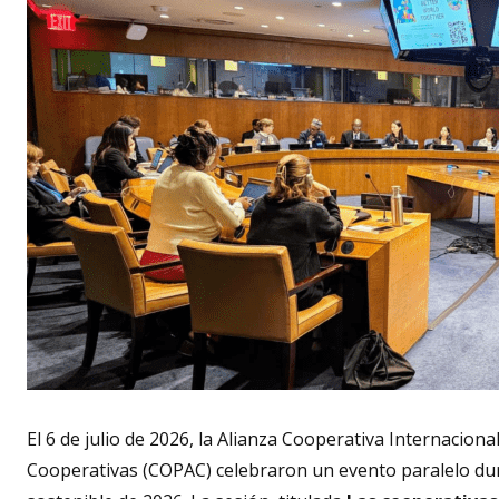
El 6 de julio de 2026, la Alianza Cooperativa Internaciona
Cooperativas (COPAC) celebraron un evento paralelo duran