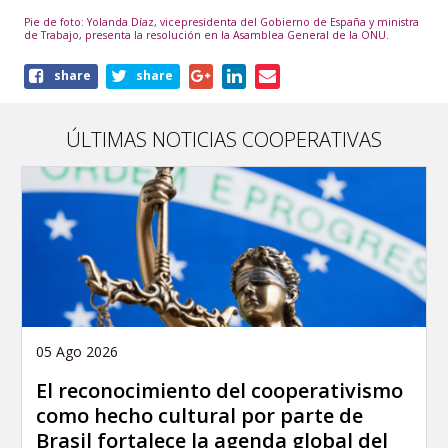
Pie de foto: Yolanda Díaz, vicepresidenta del Gobierno de España y ministra
de Trabajo, presenta la resolución en la Asamblea General de la ONU.
Share
share
share
this
article
ÚLTIMAS NOTICIAS COOPERATIVAS
05 Ago 2026
El reconocimiento del cooperativismo
como hecho cultural por parte de
Brasil fortalece la agenda global del